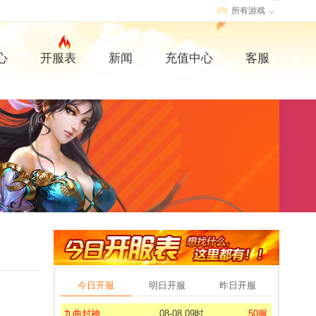
所有游戏
心
开服表
新闻
充值中心
客服
今日开服
明日开服
昨日开服
九曲封神
08-08 09时
50服