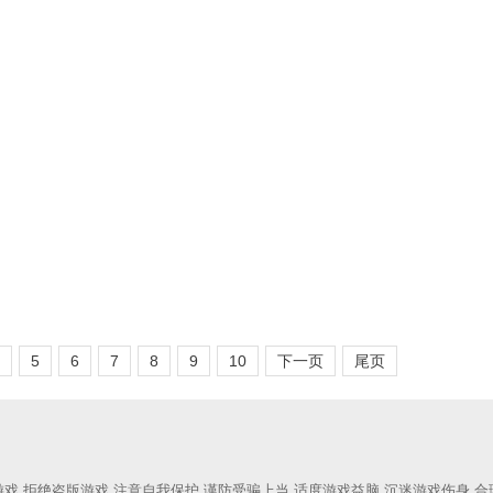
5
6
7
8
9
10
下一页
尾页
戏 拒绝盗版游戏 注意自我保护 谨防受骗上当 适度游戏益脑 沉迷游戏伤身 