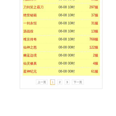
刀剑笑之霸刀
08-08 10时
297服
绝世秘籍
08-08 10时
37服
一剑永恒
08-08 10时
31服
源战役
08-08 10时
13服
维京传奇
08-08 10时
769服
仙神之怒
08-08 00时
122服
幽蓝边境
08-08 00时
2服
仙灵修真
08-08 00时
4服
星神纪元
08-08 00时
61服
上一页
1
2
3
下一页