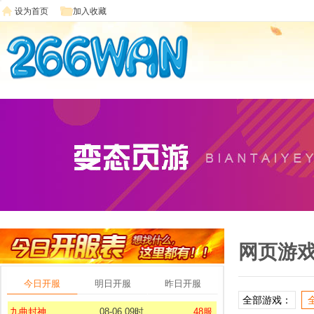
设为首页
加入收藏
网页游
今日开服
明日开服
昨日开服
充值比例 1:100
全部游戏：
《维京传奇》是一款
九曲封神
08-06 09时
48服