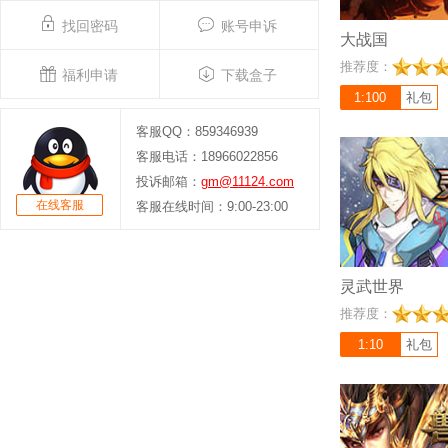
佬！
找回密码
账号申诉
大战国
充值比例 1:10
推荐度：
福利申请
下载盒子
《灵武世界0.05折
网游，以未来时期的
1:100
礼包
了未来人类抗击邪魔
客服QQ：859346939
人类坚韧不拔，反抗
客服电话：18966022856
充满了对未来科技和
投诉邮箱：
gm@11124.com
在线客服
客服在线时间：9:00-23:00
灵武世界
充值比例 1:500
推荐度：
《兽厂大佬》是一款
演类网页游戏，延续
1:10
礼包
新，精致唯美的画面
斗，独有的PK玩法
游戏，现诚邀老战友
里河山，续写新篇章