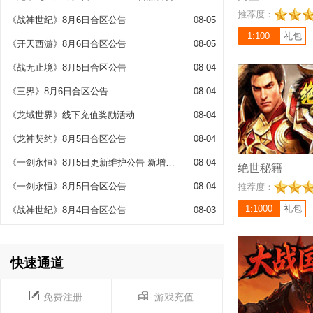
充值比例 1:1000
推荐度：
《战神世纪》8月6日合区公告
08-05
《绝世秘籍》经典复
变版！是真的白嫖！
1:100
礼包
《开天西游》8月6日合区公告
08-05
+范围拾取！超高爆
爽体验！所有装备全
《战无止境》8月5日合区公告
08-04
白嫖，灵符兑换秒回
《三界》8月6日合区公告
08-04
爽！赶快喊上你的老
经典吧！
《龙域世界》线下充值奖励活动
08-04
《龙神契约》8月5日合区公告
08-04
《一剑永恒》8月5日更新维护公告 新增3V3玩法
08-04
绝世秘籍
充值比例 1:100
《一剑永恒》8月5日合区公告
08-04
推荐度：
《大战国》是一款大
类网页游戏。该游戏
1:1000
礼包
《战神世纪》8月4日合区公告
08-03
打BOSS、PK爆装
法，同时拥有丰富多
丽的技能，丰富多彩
快速通道
率。是一款真正的良
回收钻石花不完，不
样升满！所有装备小
免费注册
游戏充值
努力杀boss，一分