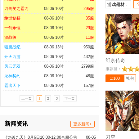
斗传奇网页游戏,画
游戏题材：
极佳，游戏延续了传
刀剑笑之霸刀
08-06 10时
295服
业设置,并融合了最
绝世秘籍
08-06 10时
35服
多彩的系统,爽快淋漓
能够充分的体验到游
一剑永恒
08-06 10时
29服
源战役
08-06 10时
11服
猎魔战纪
08-06 13时
950服
开天西游
08-06 10时
432服
维京传奇
充值比例 1:100
风云无双
08-06 10时
2799服
推荐度：
《刀空（1折）》是
龙神契约
08-06 10时
48服
网页游戏，设定在东
1:100
礼包
陆，魔武双传承，法
霸者天下
08-06 10时
157服
魔法。颠覆认知，受
凰族战灵觉醒。在次
上一页
1
2
3
下一页
体质颠覆神话，快来
新闻资讯
更多新闻+
刀空
《龙破九天》8月6日10:00-12:00合服公告
08-05