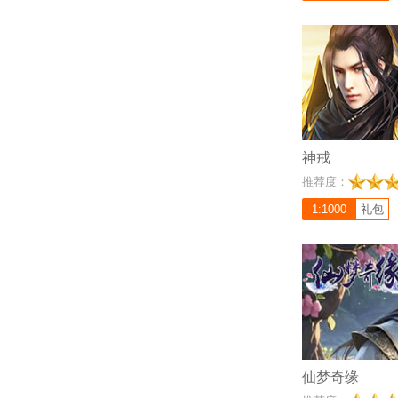
大职业，成长配平、
角度交互等设定！切
快之感。
神戒
充值比例 1:10
推荐度：
《仙梦奇缘》是一款
网游巨作！突破传统
1:1000
礼包
PK，爆裂高清画质
跨服仙盟争霸等众多
修仙的世界里，享受
唯美的仙侠画风、惊
和多样的游戏玩法，
和乐趣的修仙世界!
仙梦奇缘
充值比例 1:10