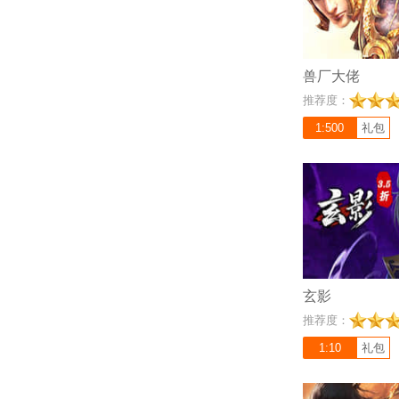
兽厂大佬
充值比例 1:10
推荐度：
《玄影3.5折》是
以及海量场景探索战
1:500
礼包
戏，玩家可以参与P
家进行随时随地的对
玄影
充值比例 1:100
推荐度：
《战无止境》是一款
斗类页游大作，游戏
1:10
礼包
并融合一些创新的特
大玛法BOSS进行