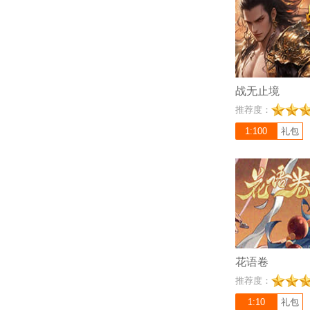
样，技能特效绚丽，
特的鉴宝系统，操作
忆BOSS，分分钟
忆！
战无止境
充值比例 1:10
推荐度：
《花语卷》是一款以
风卡牌网游，在游戏
1:100
礼包
荒时代，扮演拥有神
魔大战并解开背后的
卡牌策略与角色扮演
具的神话英灵设计、
配以及资源零损耗的
提供沉浸式的上古神
花语卷
充值比例 1:1000
推荐度：
《神戒BT版》是一
的2D角色扮演类网
1:10
礼包