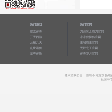
热门游戏
热门官网
维京传奇
刀剑笑之霸刀官网
开天西游
小小曹操传官网
龙破九天
王城霸主官网
乱世诸侯
无双之王官网
至尊传说
传奇岁月官网
健康游戏公告： 抵制不良游戏 拒绝
软著登字第1