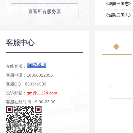
05-13
《城防三国志》
查看所有服务器
05-11
《城防三国志》
04-29
《城防三国志》
03-28
《城防三国志》
客服中心
03-15
《城防三国志》
03-08
在线客服：
客服电话：18966022856
客服QQ：859346939
投诉邮箱：
gm@11124.com
客服在线时间：9:00-23:00