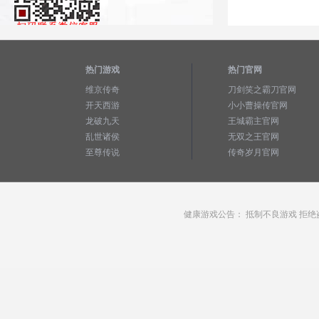
热门游戏
热门官网
维京传奇
刀剑笑之霸刀官网
开天西游
小小曹操传官网
龙破九天
王城霸主官网
乱世诸侯
无双之王官网
至尊传说
传奇岁月官网
健康游戏公告： 抵制不良游戏 拒绝