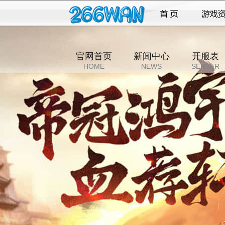
官网首页
新闻中心
开服表
HOME
NEWS
SERVER