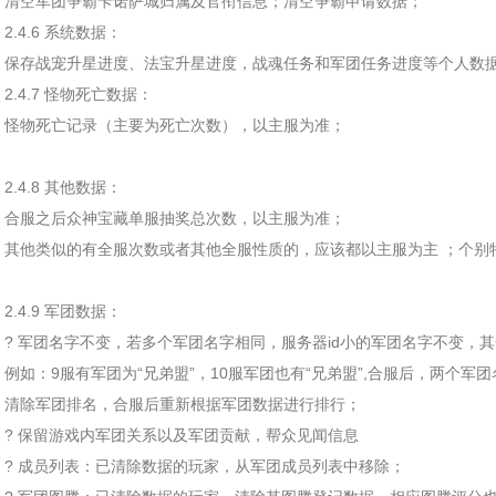
清空军团争霸卡诺萨城归属及官衔信息；清空争霸申请数据；
2.4.6 系统数据：
保存战宠升星进度、法宝升星进度，战魂任务和军团任务进度等个人数
2.4.7 怪物死亡数据：
怪物死亡记录（主要为死亡次数），以主服为准；
2.4.8 其他数据：
合服之后众神宝藏单服抽奖总次数，以主服为准；
其他类似的有全服次数或者其他全服性质的，应该都以主服为主 ；个别
2.4.9 军团数据：
? 军团名字不变，若多个军团名字相同，服务器id小的军团名字不变，
例如：9服有军团为“兄弟盟”，10服军团也有“兄弟盟”,合服后，两个军团名
清除军团排名，合服后重新根据军团数据进行排行；
? 保留游戏内军团关系以及军团贡献，帮众见闻信息
? 成员列表：已清除数据的玩家，从军团成员列表中移除；