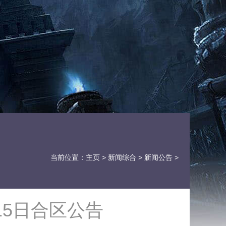
当前位置：
主页
>
新闻综合
>
新闻公告
>
15日合区公告