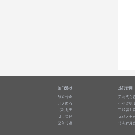
热门游戏
热门官网
维京传奇
刀剑笑之
开天西游
小小曹操
龙破九天
王城霸主
乱世诸侯
无双之王
至尊传说
传奇岁月