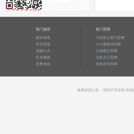
热门游戏
热门官网
维京传奇
刀剑笑之霸刀官网
开天西游
小小曹操传官网
龙破九天
王城霸主官网
乱世诸侯
无双之王官网
至尊传说
传奇岁月官网
健康游戏公告： 抵制不良游戏 拒绝