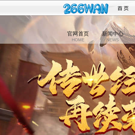
岁月
官网首页
新闻中心
HOME
NEWS