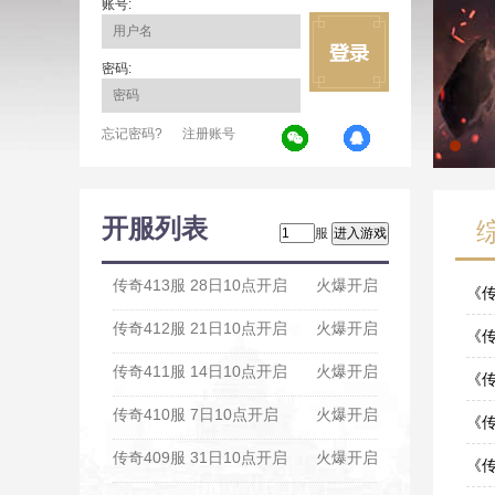
账号:
密码:
忘记密码?
注册账号
开服列表
服
传奇413服 28日10点开启
火爆开启
《
传奇412服 21日10点开启
火爆开启
05-3
《传
传奇411服 14日10点开启
火爆开启
10-1
《传
传奇410服 7日10点开启
火爆开启
10-1
《传
传奇409服 31日10点开启
火爆开启
07-1
《传