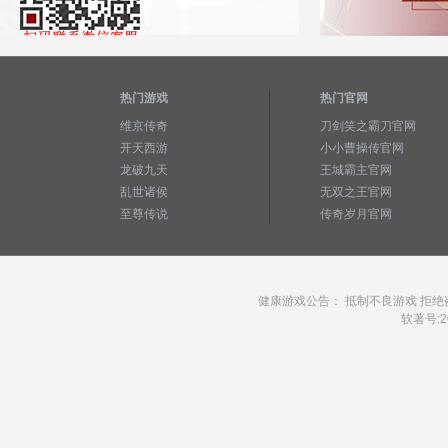
热门游戏
热门官网
维京传奇
刀剑笑之霸刀官网
开天西游
小小曹操传官网
龙破九天
王城霸主官网
乱世诸侯
无双之王官网
至尊传说
传奇岁月官网
健康游戏公告： 抵制不良游戏 拒绝
软著号:20