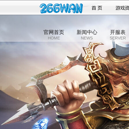
官网首页
新闻中心
开服表
HOME
NEWS
SERVER