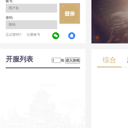
账号:
密码:
忘记密码?
注册账号
开服列表
综合
服