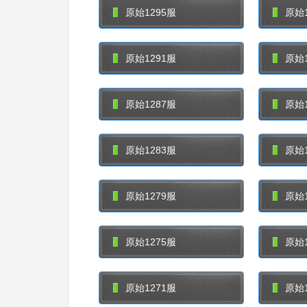
原始1295服
原始1
原始1291服
原始1
原始1287服
原始1
原始1283服
原始1
原始1279服
原始1
原始1275服
原始1
原始1271服
原始1