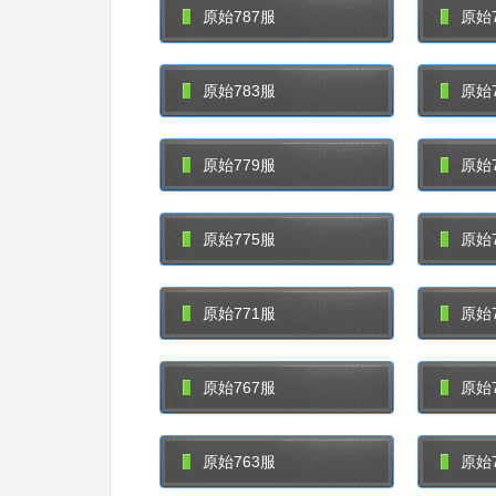
原始787服
原始7
原始783服
原始7
原始779服
原始7
原始775服
原始7
原始771服
原始7
原始767服
原始7
原始763服
原始7