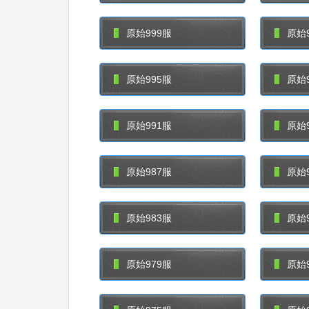
原始999服
原始9
原始995服
原始9
原始991服
原始9
原始987服
原始9
原始983服
原始9
原始979服
原始9