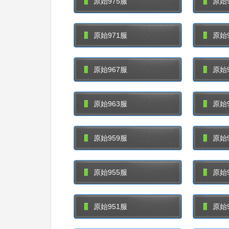
原始975服
原始9
原始971服
原始9
原始967服
原始9
原始963服
原始9
原始959服
原始9
原始955服
原始9
原始951服
原始9