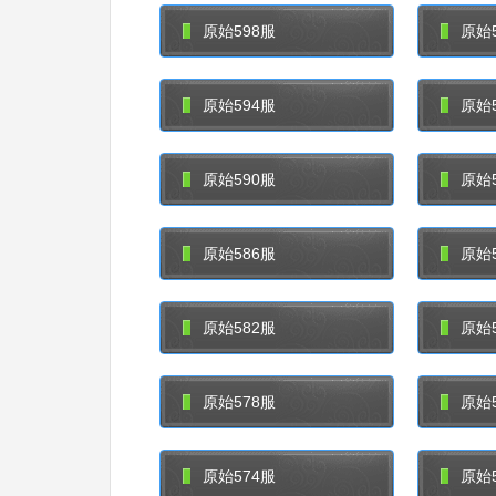
原始598服
原始5
原始594服
原始5
原始590服
原始5
原始586服
原始5
原始582服
原始5
原始578服
原始5
原始574服
原始5