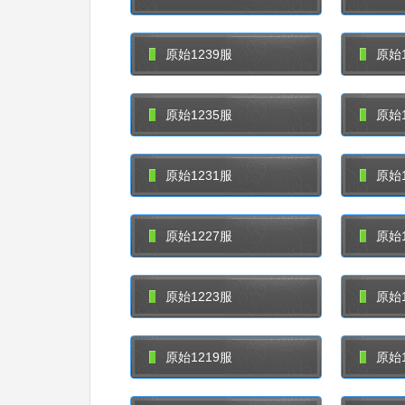
原始1239服
原始1
原始1235服
原始1
原始1231服
原始1
原始1227服
原始1
原始1223服
原始1
原始1219服
原始1