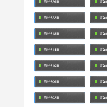
原始626服
原始6
原始622服
原始6
原始618服
原始6
原始614服
原始6
原始610服
原始6
原始606服
原始6
原始602服
原始6