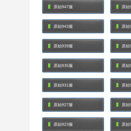
原始947服
原始9
原始943服
原始9
原始939服
原始9
原始935服
原始9
原始931服
原始9
原始927服
原始9
原始923服
原始9