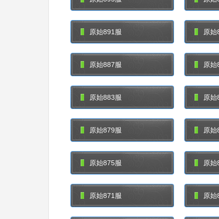
原始891服
原始8
原始887服
原始8
原始883服
原始8
原始879服
原始8
原始875服
原始8
原始871服
原始8