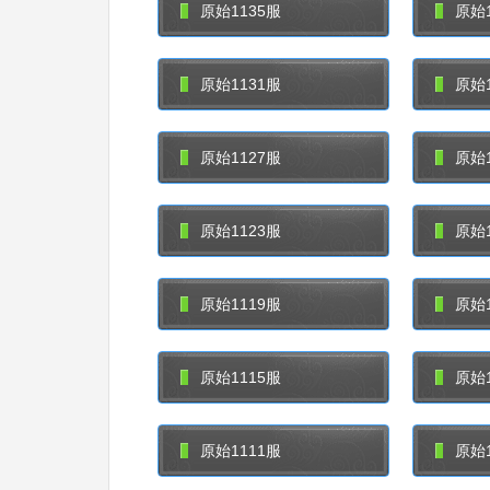
原始1135服
原始1
原始1131服
原始1
原始1127服
原始1
原始1123服
原始1
原始1119服
原始1
原始1115服
原始1
原始1111服
原始1