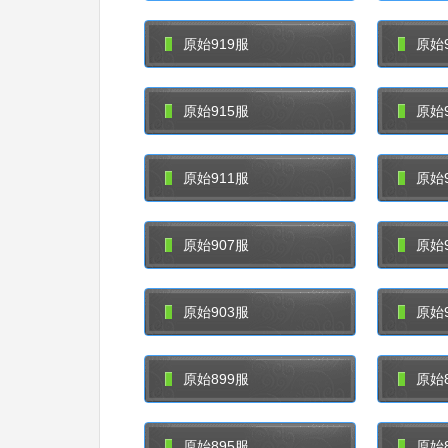
原始919服
原始9
原始915服
原始9
原始911服
原始9
原始907服
原始9
原始903服
原始9
原始899服
原始8
原始895服
原始8