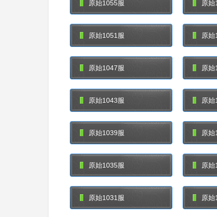
原始1055服
原始1
原始1051服
原始1
原始1047服
原始1
原始1043服
原始1
原始1039服
原始1
原始1035服
原始1
原始1031服
原始1