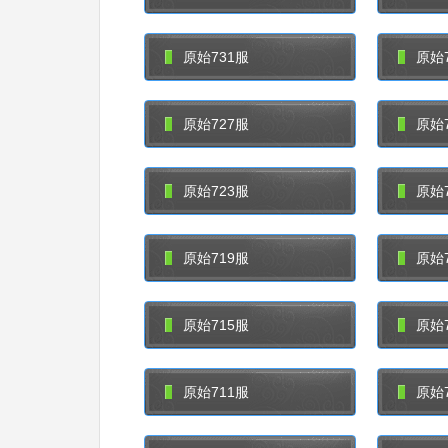
原始731服
原始7
原始727服
原始7
原始723服
原始7
原始719服
原始7
原始715服
原始7
原始711服
原始7