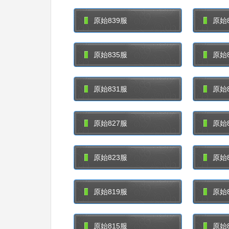
原始839服
原始8
原始835服
原始8
原始831服
原始8
原始827服
原始8
原始823服
原始8
原始819服
原始8
原始815服
原始8