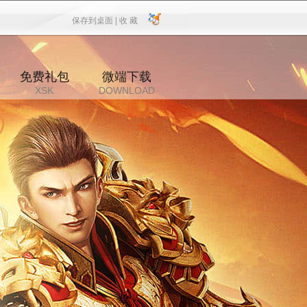
保存到桌面 |
收 藏
保存到桌面
|
收 藏
免费礼包
微端下载
XSK
DOWNLOAD