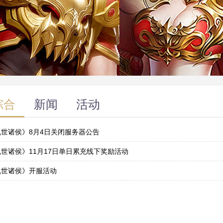
综合
新闻
活动
乱世诸侯》8月4日关闭服务器公告
2
世诸侯》11月17日单日累充线下奖励活动
6
乱世诸侯》开服活动
9