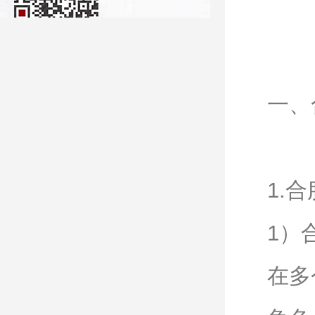
一、
1.
1）
在多