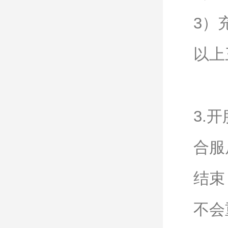
3）
以上
3.
合服
结束
不会