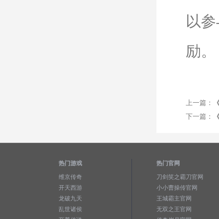
以参
励。
上一篇：
下一篇：
热门游戏
热门官网
维京传奇
刀剑笑之霸刀官网
开天西游
小小曹操传官网
龙破九天
王城霸主官网
乱世诸侯
无双之王官网