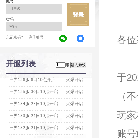
账号:
密码:
各位
忘记密码?
注册账号
为
开服列表
服
于2
三界136服 6日10点开启
火爆开启
三界135服 30日10点开启
火爆开启
（不
三界134服 27日10点开启
火爆开启
玩家
三界133服 24日10点开启
火爆开启
三界132服 21日10点开启
火爆开启
账号