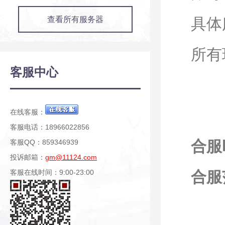
查看所有服务器
具体
所有
客服中心
在线客服：
客服电话：18966022856
合服时
客服QQ：859346939
投诉邮箱：
gm@11124.com
客服在线时间：9:00-23:00
合服范