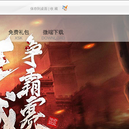
保存到桌面 |
收 藏
保存到桌面
|
收 藏
免费礼包
微端下载
XSK
DOWNLOAD