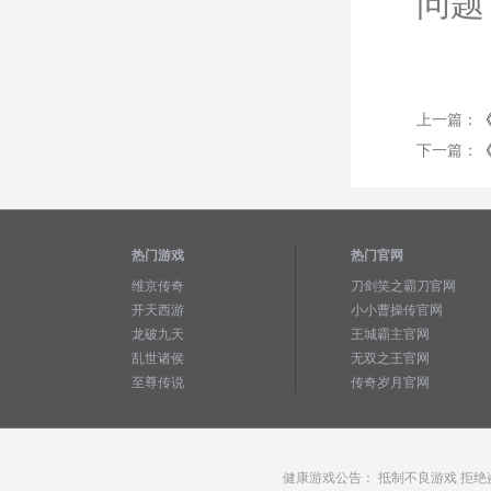
问题
上一篇：
下一篇：
热门游戏
热门官网
维京传奇
刀剑笑之霸刀官网
开天西游
小小曹操传官网
龙破九天
王城霸主官网
乱世诸侯
无双之王官网
至尊传说
传奇岁月官网
健康游戏公告： 抵制不良游戏 拒绝