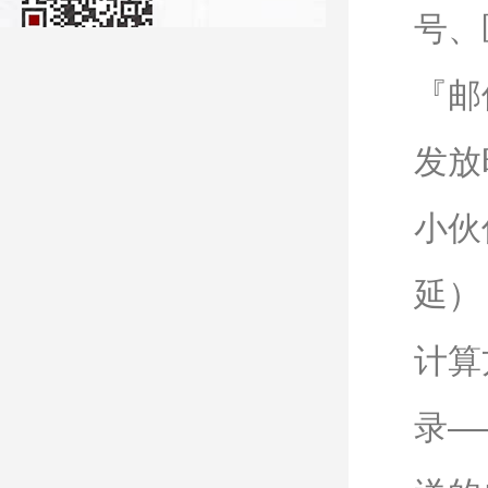
号、
『邮
发放
小伙
延）
计算
录—