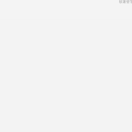
软著登字第1