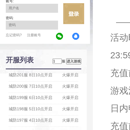
账号:
密码:
活动时
忘记密码?
注册账号
23:5
开服列表
服
充值
城防201服 8日10点开启
火爆开启
城防200服 7日10点开启
火爆开启
游戏
城防199服 6日10点开启
火爆开启
日内
城防198服 5日10点开启
火爆开启
城防197服 4日10点开启
火爆开启
充值