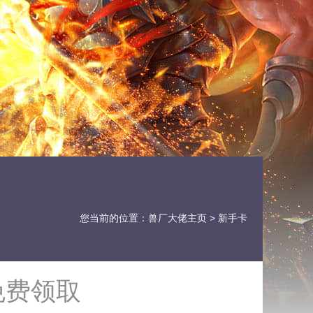
您当前的位置：
兽厂大佬主页
> 新手卡
免费领取