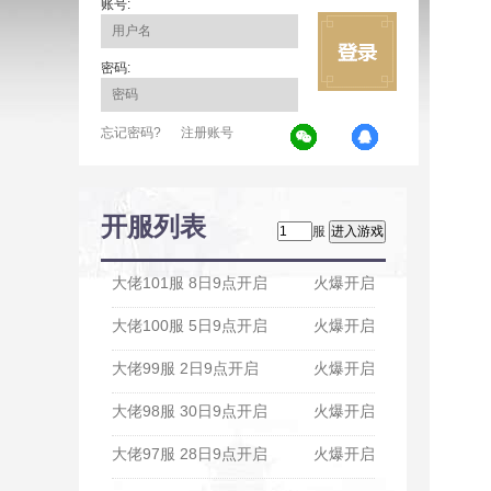
账号:
密码:
忘记密码?
注册账号
开服列表
服
大佬101服 8日9点开启
火爆开启
大佬100服 5日9点开启
火爆开启
大佬99服 2日9点开启
火爆开启
大佬98服 30日9点开启
火爆开启
大佬97服 28日9点开启
火爆开启