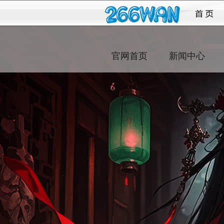
之怒
官网首页
新闻中心
HOME
NEWS