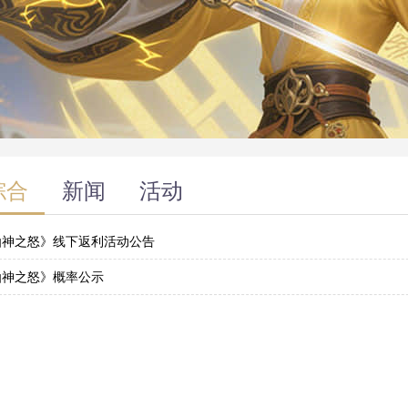
综合
新闻
活动
仙神之怒》线下返利活动公告
8
仙神之怒》概率公示
8