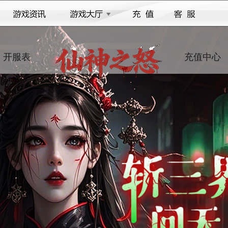
开服表
充值中心
SERVER
PAY